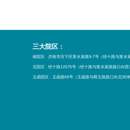
三大院区：
南院区 : 济南市历下区浆水泉路9-7号（经十路与浆
北院区 : 经十路12675号（经十路与浆水泉路路口向西
玉函院区 : 玉函路69号（玉函路与舜玉路路口向北30