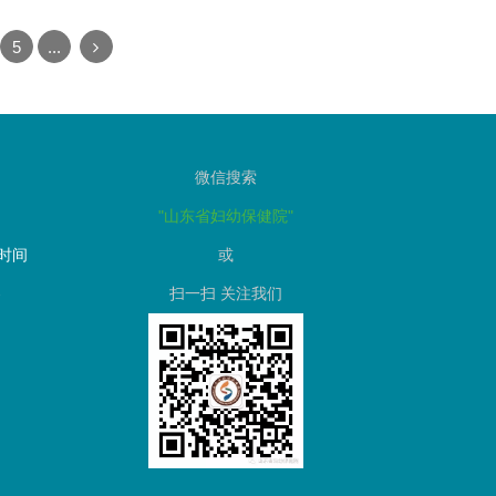
5
...
微信搜索
"山东省妇幼保健院"
作时间
或
-
扫一扫
关注我们