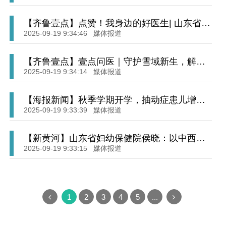
【齐鲁壹点】点赞！我身边的好医生| 山东省妇
幼保健院李燕
2025-09-19 9:34:46
媒体报道
【齐鲁壹点】壹点问医｜守护雪域新生，解码
胎儿健康—详解胎儿健康与出生缺陷
2025-09-19 9:34:14
媒体报道
【海报新闻】秋季学期开学，抽动症患儿增加
儿科专家：不要过度“鸡娃”，别给孩子太大压力
2025-09-19 9:33:39
媒体报道
【新黄河】山东省妇幼保健院侯晓：以中西医
融合之术，做女性全生命周期健康的“守光者”
2025-09-19 9:33:15
媒体报道
1
2
3
4
5
...