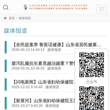
Toggl
navig
首页
媒体报道
媒体报道
【全民提素养 鲁医话健康】山东省居民健康应
知应会30条（2026年版）第一条
2026-06-12 14:43:13
媒体报道
腹泻乱服抗生素竟越治越重？警惕艰难梭菌感
染找上门 | “医”点就透
2026-03-31 10:45:33
媒体报道
【闪电新闻】山东省妇幼保健院：健康科普进
公众号
社区 专家义诊暖人心
2025-12-22 9:24:40
媒体报道
【新黄河】山东省妇幼保健院王新波：精研微
创破难题，做女性健康“定心丸”
2025-10-27 9:40:28
媒体报道