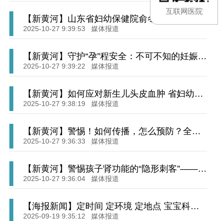
互联网医院
【新黄河】山东省妇幼保健院俞冬熠：深耕医
学遗传领域，解码基因守护齐鲁新生
2025-10-27 9:39:53
媒体报道
【新黄河】守护“孕”程安全：不可不知的妊娠高
血压疾病
2025-10-27 9:39:22
媒体报道
【新黄河】如何应对新生儿头皮血肿 省妇幼专
家支招
2025-10-27 9:38:19
媒体报道
【新黄河】警惕！如何传播，怎么预防？全面
了解幽门螺杆菌 | “医”点就透
2025-10-27 9:36:33
媒体报道
【新黄河】警惕孩子肾功能的“隐形刺客”——膀
胱输尿管反流 | “医”点就透
2025-10-27 9:36:04
媒体报道
【海报新闻】定时间 定环境 定地点 宝宝科学
喂养要遵循“三定三多”原则
2025-09-19 9:35:12
媒体报道