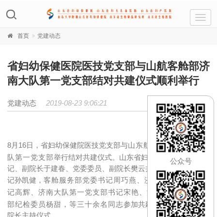
Toggl
navig
首页
党建动态
省妇幼保健医院医技党支部与山航客舱部济
南大队第一党支部结对共建仪式顺利举行
党建动态
2019-08-23 9:06:21
山东航空客舱部济南大
8月16日，省妇幼保健院医技党支部与
队第一党支部
举行结对共建仪式。
山东省妇幼保健院党委副书
公众号
记、副院长于建春、党委委员、副院长樊云井、医技党支部书
客舱服务部党委书记周巧燕、济南大队党总支书
记孙凯健，
记高辉、济南大队第一党支部书记宋艳、济南大队第一党支
部纪检委员杨甜，
等三十余名同志
参加共建活动。
樊云井副
院长主持仪式。