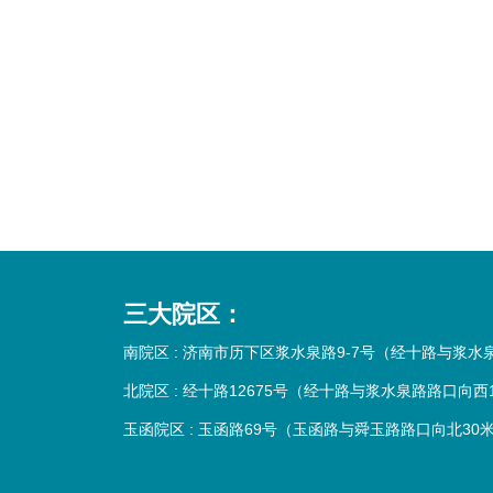
三大院区：
南院区 : 济南市历下区浆水泉路9-7号（经十路与浆
北院区 : 经十路12675号（经十路与浆水泉路路口向西
玉函院区 : 玉函路69号（玉函路与舜玉路路口向北30