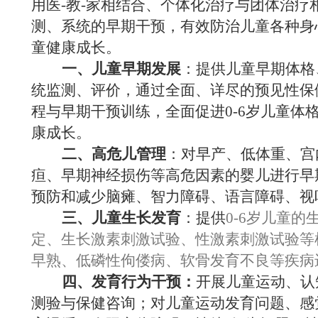
用医-教-家相结合、个体化治疗与团体治疗
测、系统的早期干预，有效防治儿童各种身
童健康成长。
一、儿童早期发展
：提供儿童早期体格
统监测、评价，通过全面、详尽的预见性保
程与早期干预训练，全面促进0-6岁儿童体
康成长。
二、
高危儿管理
：对早产、低体重、宫
疸、早期神经损伤等高危因素的婴儿进行早
预防和减少脑瘫、智力障碍、语言障碍、视
三、儿童
生长发育
：提供
0-6
岁儿童的
定、生长激素刺激试验、性激素刺激试验等
早熟、低磷性佝偻病、软骨发育不良等疾病
四、
发育行为
干预：
开展儿童运动、认
测验与保健咨询；对儿童运动发育问题、感