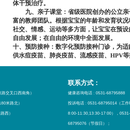
体干预治疗。
九、亲子课堂：
省级医院创办的公立亲
富的教师团队。根据宝宝的年龄和发育状况
社交、情感、运动等多方面，让宝宝在预设
自由发展；在自由的环境中全面发展。
十、预防接种：
数字化预防接种门诊，为适
供水痘疫苗、肺炎疫苗、流感疫苗、HPV
联系方式：
水泉路交叉口西南角）
健康咨询电话 : 0531-68795888
180米路北）
投诉电话 : 0531-68795014（工
米路西）
8:00-11:30,13:30-17:00），0531
68795076（节假日）；