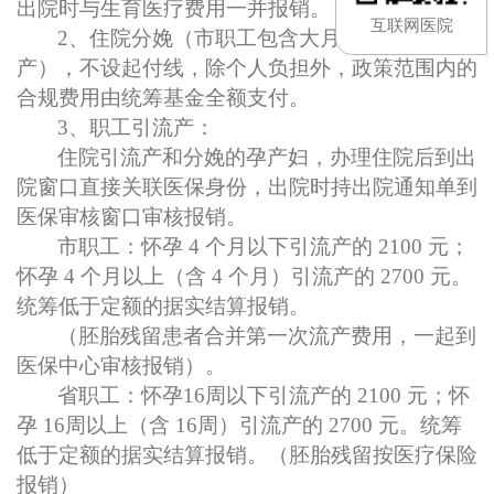
出院时与生育医疗费用一并报销。
互联网医院
2、住院分娩（市职工包含大月份死胎剖宫
产），不设起付线
，
除个人负担
外
，
政策范围内的
合规费用由统筹
基金
全额支付
。
3、职工引流产：
住院引流产和分娩的孕产妇，办理住院后到出
院窗口直接关联医保身份，出院时持出院通知单到
医保审核窗口审核报销。
市职工
：
怀孕
4 个月以下引流产的 2100 元；
怀孕 4 个月以上（含 4 个月）引流产的 2700 元。
统筹低于定额的据实结算报销。
（胚胎残留患者合并第一次流产费用，一起到
医保中心审核报销）。
省职工：怀孕
16周以下引流产的 2100 元；怀
孕 16周以上（含 16周）引流产的 2700 元。统筹
低于定额的据实结算报销。（胚胎残留按医疗保险
报销）