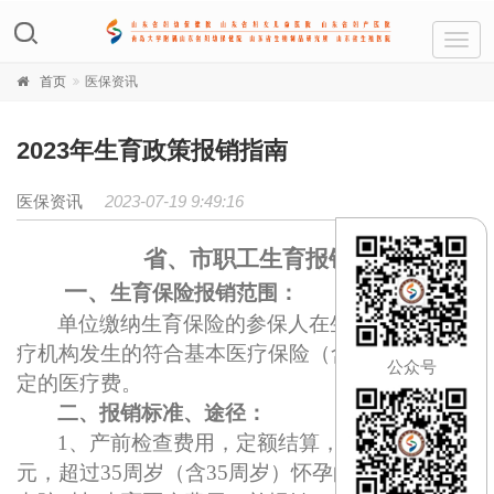
Toggl
navig
首页
医保资讯
2023年生育政策报销指南
医保资讯
2023-07-19 9:49:16
省、市职工生育报销
一、
生育保险报销范围：
单位缴纳生育保险的参保人在生育保险定点医
疗机构发生的符合基本医疗保险（含生育保险）规
公众号
定的医疗费。
二、报销标准
、途径
：
1、产前检查费用，定额结算，标准为1200
元，超过35周岁（含35周岁）怀孕的增加600元，